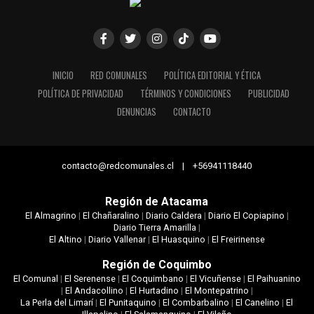
INICIO
RED COMUNALES
POLÍTICA EDITORIAL Y ÉTICA
POLÍTICA DE PRIVACIDAD
TÉRMINOS Y CONDICIONES
PUBLICIDAD
DENUNCIAS
CONTACTO
contacto@redcomunales.cl | +56941118440
Región de Atacama
El Almagrino
|
El Chañaralino
|
Diario Caldera
|
Diario El Copiapino
|
Diario Tierra Amarilla
|
El Altino
|
Diario Vallenar
|
El Huasquino
|
El Freirinense
Región de Coquimbo
El Comunal
|
El Serenense
|
El Coquimbano
|
El Vicuñense
|
El Paihuanino
|
El Andacollino
|
El Hurtadino
|
El Montepatrino
|
La Perla del Limarí
|
El Punitaquino
|
El Combarbalino
|
El Canelino
|
El