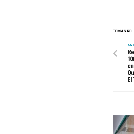
TEMAS REL
ANT
Re
10
en
Qu
El