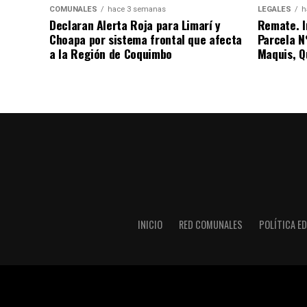
COMUNALES
hace 3 semanas
LEGALES
h
Declaran Alerta Roja para Limarí y
Remate. I
Choapa por sistema frontal que afecta
Parcela N
a la Región de Coquimbo
Maquis, Qu
INICIO
RED COMUNALES
POLÍTICA ED