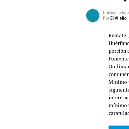
Publicado
hac
Por
El Vileño
Remate. 
Huérfano
porción 
Poniente
Quilimar
comunero
Mínimo p
siguiente
interesad
mínimo f
caratula