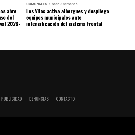
COMUNALES
hace 3 semanas
los abre
Los Vilos activa albergues y despliega
uso del
equipos municipales ante
val 2026-
intensificación del sistema frontal
PUBLICIDAD
DENUNCIAS
CONTACTO