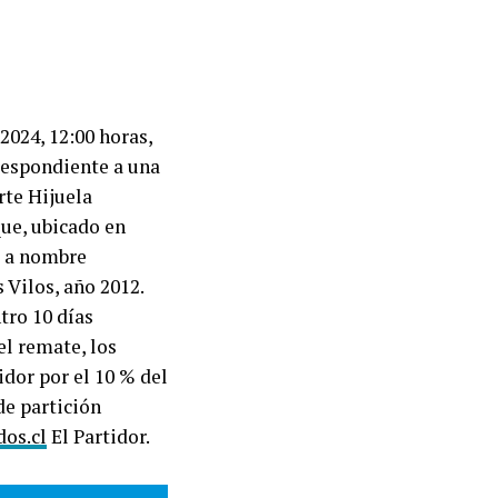
024, 12:00 horas,
respondiente a una
rte Hijuela
que, ubicado en
o a nombre
 Vilos, año 2012.
tro 10 días
el remate, los
idor por el 10 % del
de partición
os.cl
El Partidor.