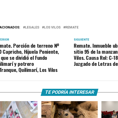
ACIONADOS:
LEGALES
LOS VILOS
REMATE
ERIOR
SIGUIENTE
mate. Porción de terreno Nº
Remate. Inmueble ub
0 Capricho, Hijuela Poniente,
sitio 95 de la manzan
 que se dividió el Fundo
Vilos. Causa Rol: C-1
ilimarí y potrero
Juzgado de Letras de
 Tranque, Quilimarí, Los Vilos
TE PODRÍA INTERESAR