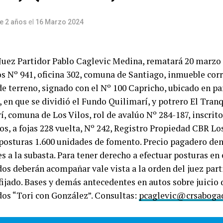
e 2 años
el
16 Marzo 2024
Juez Partidor Pablo Caglevic Medina, rematará 20 marzo 2
s Nº 941, oficina 302, comuna de Santiago, inmueble cor
de terreno, signado con el Nº 100 Capricho, ubicado en pa
, en que se dividió el Fundo Quilimarí, y potrero El Tran
í, comuna de Los Vilos, rol de avalúo Nº 284-187, inscrit
s, a fojas 228 vuelta, Nº 242, Registro Propiedad CBR Los
osturas 1.600 unidades de fomento. Precio pagadero den
s a la subasta. Para tener derecho a efectuar posturas en 
os deberán acompañar vale vista a la orden del juez part
ijado. Bases y demás antecedentes en autos sobre juicio 
dos “Tori con González”. Consultas:
pcaglevic@crsabogad