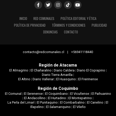
INICIO
RED COMUNALES
POLÍTICA EDITORIAL Y ÉTICA
POLÍTICA DE PRIVACIDAD
TÉRMINOS Y CONDICIONES
PUBLICIDAD
DENUNCIAS
CONTACTO
contacto@redcomunales.cl | +56941118440
Región de Atacama
El Almagrino
|
El Chañaralino
|
Diario Caldera
|
Diario El Copiapino
|
Diario Tierra Amarilla
|
El Altino
|
Diario Vallenar
|
El Huasquino
|
El Freirinense
Región de Coquimbo
El Comunal
|
El Serenense
|
El Coquimbano
|
El Vicuñense
|
El Paihuanino
|
El Andacollino
|
El Hurtadino
|
El Montepatrino
|
La Perla del Limarí
|
El Punitaquino
|
El Combarbalino
|
El Canelino
|
El
Illapelino
|
El Salamanquino
|
El Vileño