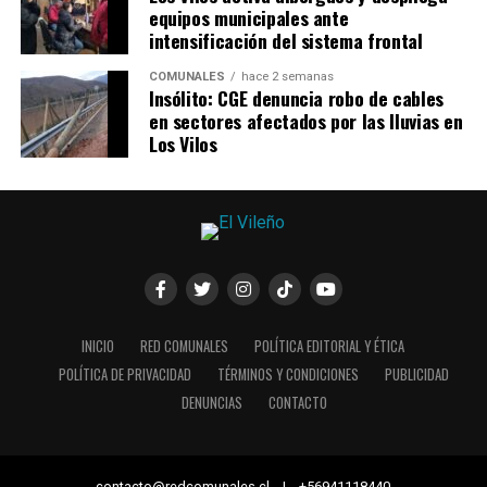
equipos municipales ante
intensificación del sistema frontal
COMUNALES
hace 2 semanas
Insólito: CGE denuncia robo de cables
en sectores afectados por las lluvias en
Los Vilos
INICIO
RED COMUNALES
POLÍTICA EDITORIAL Y ÉTICA
POLÍTICA DE PRIVACIDAD
TÉRMINOS Y CONDICIONES
PUBLICIDAD
DENUNCIAS
CONTACTO
contacto@redcomunales.cl | +56941118440