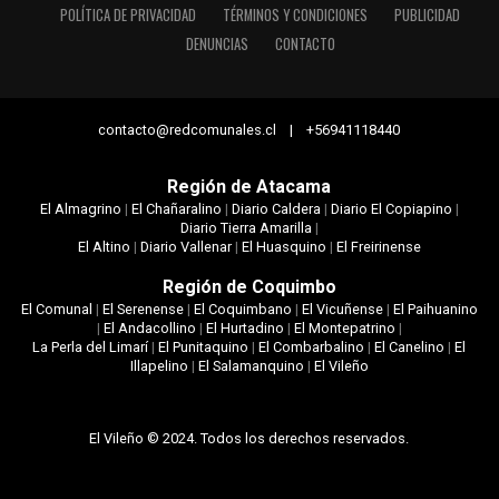
POLÍTICA DE PRIVACIDAD
TÉRMINOS Y CONDICIONES
PUBLICIDAD
DENUNCIAS
CONTACTO
contacto@redcomunales.cl | +56941118440
Región de Atacama
El Almagrino
|
El Chañaralino
|
Diario Caldera
|
Diario El Copiapino
|
Diario Tierra Amarilla
|
El Altino
|
Diario Vallenar
|
El Huasquino
|
El Freirinense
Región de Coquimbo
El Comunal
|
El Serenense
|
El Coquimbano
|
El Vicuñense
|
El Paihuanino
|
El Andacollino
|
El Hurtadino
|
El Montepatrino
|
La Perla del Limarí
|
El Punitaquino
|
El Combarbalino
|
El Canelino
|
El
Illapelino
|
El Salamanquino
|
El Vileño
El Vileño © 2024. Todos los derechos reservados.