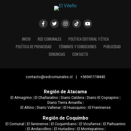
INICIO
RED COMUNALES
POLÍTICA EDITORIAL Y ÉTICA
POLÍTICA DE PRIVACIDAD
TÉRMINOS Y CONDICIONES
PUBLICIDAD
DENUNCIAS
CONTACTO
contacto@redcomunales.cl | +56941118440
Región de Atacama
El Almagrino
|
El Chañaralino
|
Diario Caldera
|
Diario El Copiapino
|
Diario Tierra Amarilla
|
El Altino
|
Diario Vallenar
|
El Huasquino
|
El Freirinense
Región de Coquimbo
El Comunal
|
El Serenense
|
El Coquimbano
|
El Vicuñense
|
El Paihuanino
|
El Andacollino
|
El Hurtadino
|
El Montepatrino
|