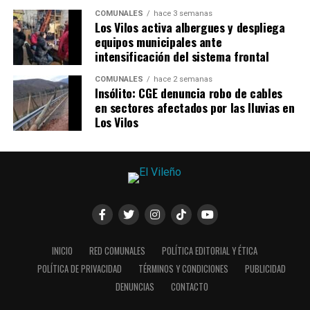
COMUNALES
hace 3 semanas
Los Vilos activa albergues y despliega
equipos municipales ante
intensificación del sistema frontal
COMUNALES
hace 2 semanas
Insólito: CGE denuncia robo de cables
en sectores afectados por las lluvias en
Los Vilos
INICIO
RED COMUNALES
POLÍTICA EDITORIAL Y ÉTICA
POLÍTICA DE PRIVACIDAD
TÉRMINOS Y CONDICIONES
PUBLICIDAD
DENUNCIAS
CONTACTO