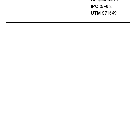
IPC %
-0.2
UTM
$71649