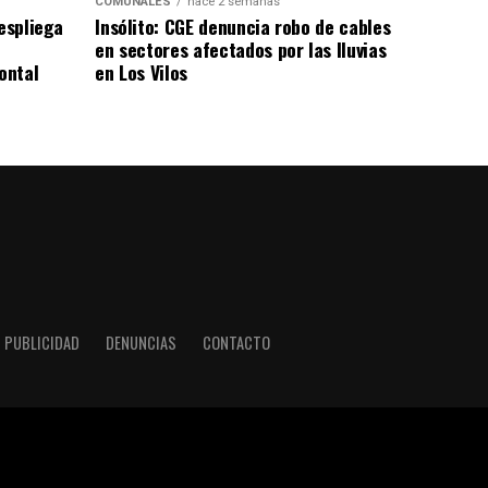
COMUNALES
hace 2 semanas
despliega
Insólito: CGE denuncia robo de cables
en sectores afectados por las lluvias
ontal
en Los Vilos
PUBLICIDAD
DENUNCIAS
CONTACTO