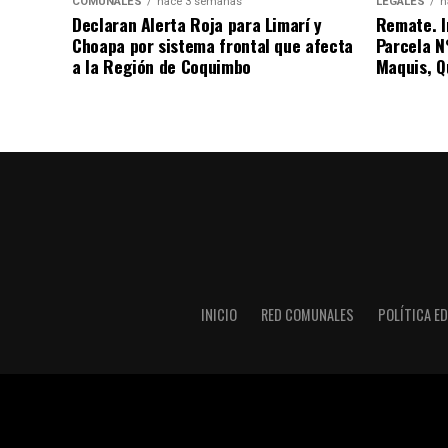
COMUNALES
hace 3 semanas
LEGALES
h
Declaran Alerta Roja para Limarí y
Remate. I
Choapa por sistema frontal que afecta
Parcela N
a la Región de Coquimbo
Maquis, Qu
INICIO
RED COMUNALES
POLÍTICA ED