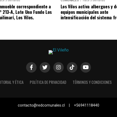
ace 3 semanas
COMUNALES
hace 3 semanas
nmueble correspondiente a
Los Vilos activa albergues y 
° 213-A, Lote Uno Fundo Los
equipos municipales ante
ilimarí, Los Vilos.
intensificación del sistema fr
ITORIAL Y ÉTICA
POLÍTICA DE PRIVACIDAD
TÉRMINOS Y CONDICIONES
contacto@redcomunales.cl | +56941118440