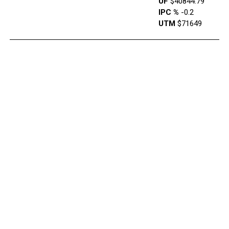
UF
$40844.79
IPC %
-0.2
UTM
$71649