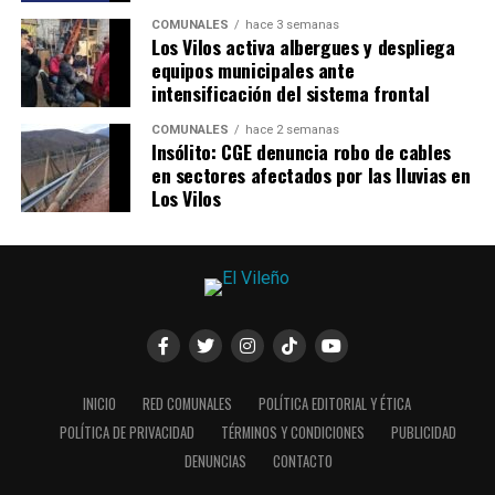
COMUNALES
hace 3 semanas
Los Vilos activa albergues y despliega
equipos municipales ante
intensificación del sistema frontal
COMUNALES
hace 2 semanas
Insólito: CGE denuncia robo de cables
en sectores afectados por las lluvias en
Los Vilos
INICIO
RED COMUNALES
POLÍTICA EDITORIAL Y ÉTICA
POLÍTICA DE PRIVACIDAD
TÉRMINOS Y CONDICIONES
PUBLICIDAD
DENUNCIAS
CONTACTO