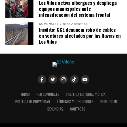
Los Vilos activa albergues y despliega
equipos municipales ante
intensificación del sistema frontal
COMUNALES
hace 2 semanas
Insólito: CGE denuncia robo de cables
en sectores afectados por las lluvias en
Los Vilos
INICIO
RED COMUNALES
POLÍTICA EDITORIAL Y ÉTICA
POLÍTICA DE PRIVACIDAD
TÉRMINOS Y CONDICIONES
PUBLICIDAD
DENUNCIAS
CONTACTO