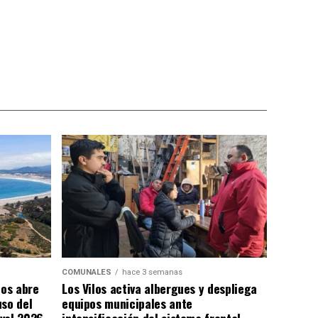
COMUNALES
hace 3 semanas
los abre
Los Vilos activa albergues y despliega
uso del
equipos municipales ante
val 2026-
intensificación del sistema frontal