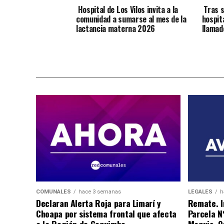
Hospital de Los Vilos invita a la
Tras s
comunidad a sumarse al mes de la
hospit
lactancia materna 2026
llamad
COMUNALES
hace 3 semanas
LEGALES
h
Declaran Alerta Roja para Limarí y
Remate. I
Choapa por sistema frontal que afecta
Parcela N
a la Región de Coquimbo
Maquis, Qu