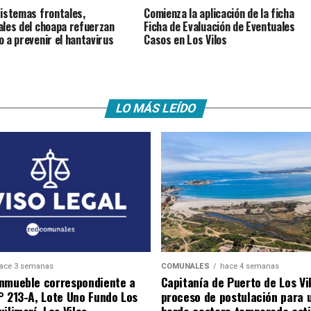
istemas frontales,
Comienza la aplicación de la ficha
ales del choapa refuerzan
Ficha de Evaluación de Eventuales
o a prevenir el hantavirus
Casos en Los Vilos
LO MÁS LEÍDO
ace 3 semanas
COMUNALES
hace 4 semanas
nmueble correspondiente a
Capitanía de Puerto de Los Vi
° 213-A, Lote Uno Fundo Los
proceso de postulación para 
ilimarí, Los Vilos.
borde costero temporada esti