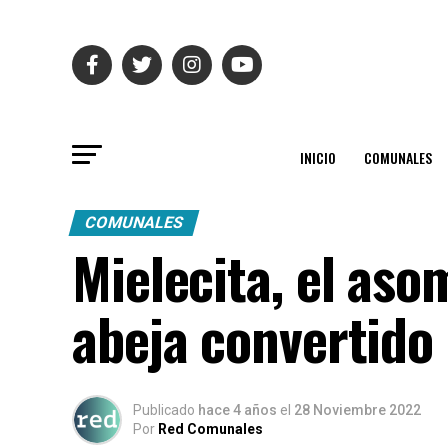
INICIO
COMUNALES
COMUNALES
Mielecita, el aso
abeja convertido 
Publicado
hace 4 años
el
28 Noviembre 2022
Por
Red Comunales