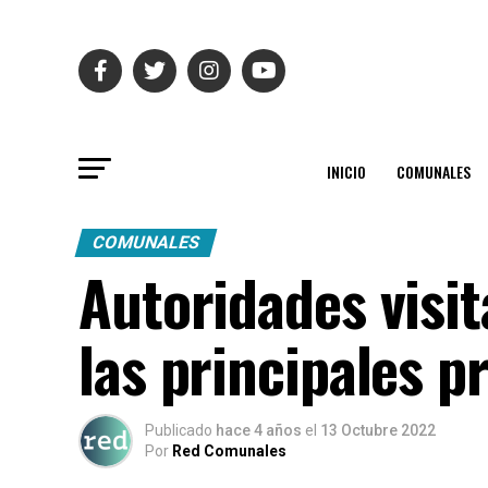
INICIO
COMUNALES
COMUNALES
Autoridades visit
las principales 
Publicado
hace 4 años
el
13 Octubre 2022
Por
Red Comunales