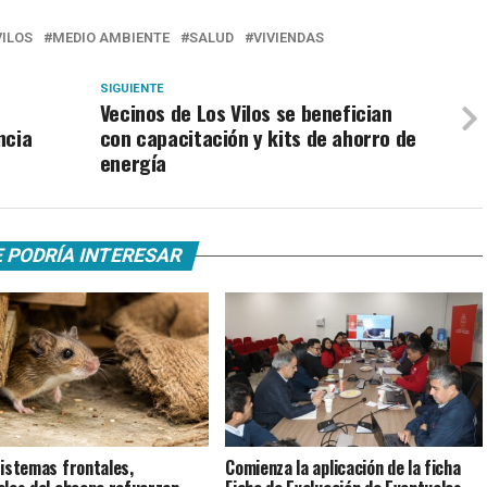
VILOS
MEDIO AMBIENTE
SALUD
VIVIENDAS
SIGUIENTE
Vecinos de Los Vilos se benefician
ncia
con capacitación y kits de ahorro de
energía
 PODRÍA INTERESAR
istemas frontales,
Comienza la aplicación de la ficha