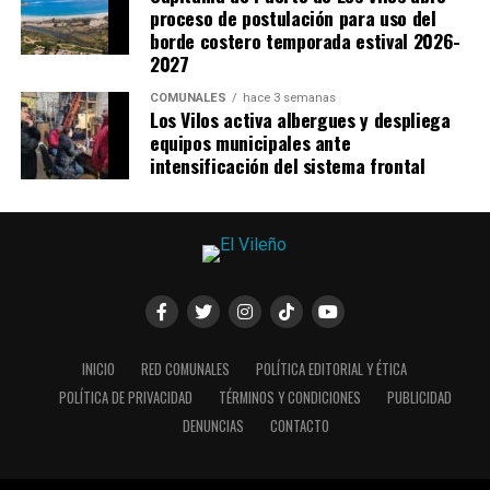
proceso de postulación para uso del
borde costero temporada estival 2026-
2027
COMUNALES
hace 3 semanas
Los Vilos activa albergues y despliega
equipos municipales ante
intensificación del sistema frontal
INICIO
RED COMUNALES
POLÍTICA EDITORIAL Y ÉTICA
POLÍTICA DE PRIVACIDAD
TÉRMINOS Y CONDICIONES
PUBLICIDAD
DENUNCIAS
CONTACTO