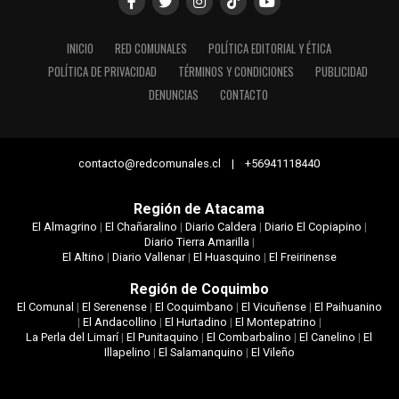
INICIO
RED COMUNALES
POLÍTICA EDITORIAL Y ÉTICA
POLÍTICA DE PRIVACIDAD
TÉRMINOS Y CONDICIONES
PUBLICIDAD
DENUNCIAS
CONTACTO
contacto@redcomunales.cl | +56941118440
Región de Atacama
El Almagrino
|
El Chañaralino
|
Diario Caldera
|
Diario El Copiapino
|
Diario Tierra Amarilla
|
El Altino
|
Diario Vallenar
|
El Huasquino
|
El Freirinense
Región de Coquimbo
El Comunal
|
El Serenense
|
El Coquimbano
|
El Vicuñense
|
El Paihuanino
|
El Andacollino
|
El Hurtadino
|
El Montepatrino
|
La Perla del Limarí
|
El Punitaquino
|
El Combarbalino
|
El Canelino
|
El
Illapelino
|
El Salamanquino
|
El Vileño