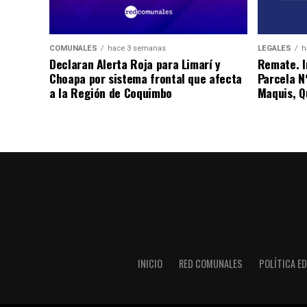
COMUNALES
hace 3 semanas
LEGALES
h
Declaran Alerta Roja para Limarí y
Remate. I
Choapa por sistema frontal que afecta
Parcela N
a la Región de Coquimbo
Maquis, Qu
INICIO
RED COMUNALES
POLÍTICA ED