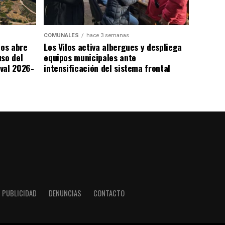
COMUNALES
hace 3 semanas
los abre
Los Vilos activa albergues y despliega
uso del
equipos municipales ante
val 2026-
intensificación del sistema frontal
PUBLICIDAD
DENUNCIAS
CONTACTO