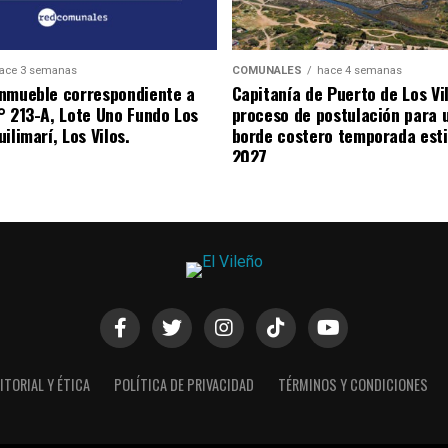
ace 3 semanas
COMUNALES
hace 4 semanas
nmueble correspondiente a
Capitanía de Puerto de Los Vi
° 213-A, Lote Uno Fundo Los
proceso de postulación para 
ilimarí, Los Vilos.
borde costero temporada esti
2027
ITORIAL Y ÉTICA
POLÍTICA DE PRIVACIDAD
TÉRMINOS Y CONDICIONES