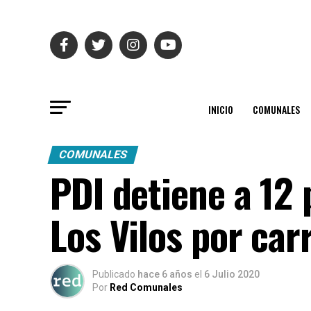
INICIO
COMUNALES
COMUNALES
PDI detiene a 12 
Los Vilos por car
Publicado
hace 6 años
el
6 Julio 2020
Por
Red Comunales