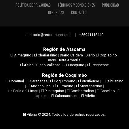
POLÍTICA DE PRIVACIDAD
TÉRMINOS Y CONDICIONES
PUBLICIDAD
DENUNCIAS
CONTACTO
contacto@redcomunales.cl | +56941118440
Región de Atacama
El Almagrino
|
El Chañaralino
|
Diario Caldera
|
Diario El Copiapino
|
Diario Tierra Amarilla
|
El Altino
|
Diario Vallenar
|
El Huasquino
|
El Freirinense
Región de Coquimbo
El Comunal
|
El Serenense
|
El Coquimbano
|
El Vicuñense
|
El Paihuanino
|
El Andacollino
|
El Hurtadino
|
El Montepatrino
|
La Perla del Limarí
|
El Punitaquino
|
El Combarbalino
|
El Canelino
|
El
Illapelino
|
El Salamanquino
|
El Vileño
El Vileño © 2024. Todos los derechos reservados.