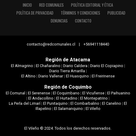
INICIO
RED COMUNALES
POLÍTICA EDITORIAL Y ÉTICA
POLÍTICA DE PRIVACIDAD
TÉRMINOS Y CONDICIONES
PUBLICIDAD
DENUNCIAS
CONTACTO
contacto@redcomunales.cl | +56941118440
Región de Atacama
El Almagrino
|
El Chañaralino
|
Diario Caldera
|
Diario El Copiapino
|
Diario Tierra Amarilla
|
El Altino
|
Diario Vallenar
|
El Huasquino
|
El Freirinense
Región de Coquimbo
El Comunal
|
El Serenense
|
El Coquimbano
|
El Vicuñense
|
El Paihuanino
|
El Andacollino
|
El Hurtadino
|
El Montepatrino
|
La Perla del Limarí
|
El Punitaquino
|
El Combarbalino
|
El Canelino
|
El
Illapelino
|
El Salamanquino
|
El Vileño
El Vileño © 2024. Todos los derechos reservados.