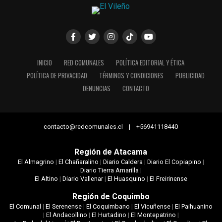
INICIO
RED COMUNALES
POLÍTICA EDITORIAL Y ÉTICA
POLÍTICA DE PRIVACIDAD
TÉRMINOS Y CONDICIONES
PUBLICIDAD
DENUNCIAS
CONTACTO
contacto@redcomunales.cl | +56941118440
Región de Atacama
El Almagrino
|
El Chañaralino
|
Diario Caldera
|
Diario El Copiapino
|
Diario Tierra Amarilla
|
El Altino
|
Diario Vallenar
|
El Huasquino
|
El Freirinense
Región de Coquimbo
El Comunal
|
El Serenense
|
El Coquimbano
|
El Vicuñense
|
El Paihuanino
|
El Andacollino
|
El Hurtadino
|
El Montepatrino
|