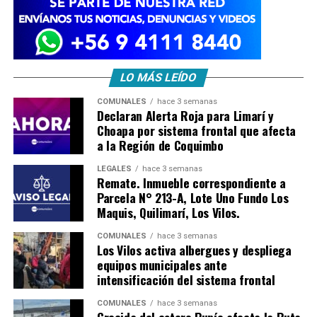
LO MÁS LEÍDO
COMUNALES
hace 3 semanas
Declaran Alerta Roja para Limarí y
Choapa por sistema frontal que afecta
a la Región de Coquimbo
LEGALES
hace 3 semanas
Remate. Inmueble correspondiente a
Parcela N° 213-A, Lote Uno Fundo Los
Maquis, Quilimarí, Los Vilos.
COMUNALES
hace 3 semanas
Los Vilos activa albergues y despliega
equipos municipales ante
intensificación del sistema frontal
COMUNALES
hace 3 semanas
Crecida del estero Pupío afecta la Ruta