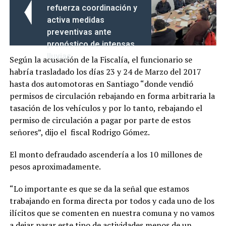
refuerza coordinación y
activa medidas
preventivas ante
pronóstico de intensas
lluvias
Según la acusación de la Fiscalía, el funcionario se
habría trasladado los días 23 y 24 de Marzo del 2017
hasta dos automotoras en Santiago “donde vendió
permisos de circulación rebajando en forma arbitraria la
tasación de los vehículos y por lo tanto, rebajando el
permiso de circulación a pagar por parte de estos
señores”, dijo el fiscal Rodrigo Gómez.
El monto defraudado ascendería a los 10 millones de
pesos aproximadamente.
“Lo importante es que se da la señal que estamos
trabajando en forma directa por todos y cada uno de los
ilícitos que se comenten en nuestra comuna y no vamos
a dejar pasar este tipo de actividades menos de un