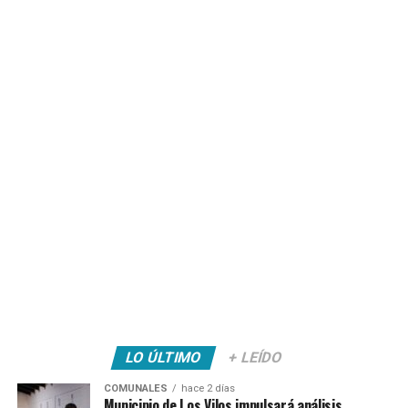
LO ÚLTIMO
+ LEÍDO
COMUNALES
hace 2 días
Municipio de Los Vilos impulsará análisis