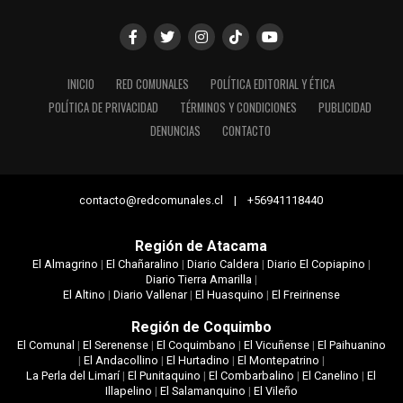
INICIO
RED COMUNALES
POLÍTICA EDITORIAL Y ÉTICA
POLÍTICA DE PRIVACIDAD
TÉRMINOS Y CONDICIONES
PUBLICIDAD
DENUNCIAS
CONTACTO
contacto@redcomunales.cl | +56941118440
Región de Atacama
El Almagrino
|
El Chañaralino
|
Diario Caldera
|
Diario El Copiapino
|
Diario Tierra Amarilla
|
El Altino
|
Diario Vallenar
|
El Huasquino
|
El Freirinense
Región de Coquimbo
El Comunal
|
El Serenense
|
El Coquimbano
|
El Vicuñense
|
El Paihuanino
|
El Andacollino
|
El Hurtadino
|
El Montepatrino
|
La Perla del Limarí
|
El Punitaquino
|
El Combarbalino
|
El Canelino
|
El
Illapelino
|
El Salamanquino
|
El Vileño