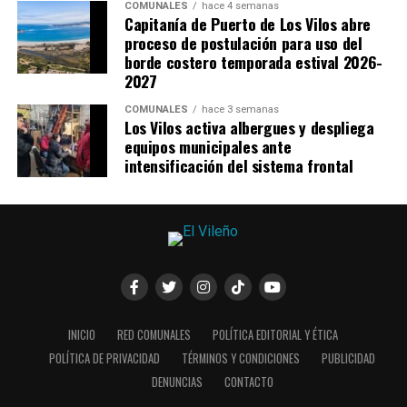
COMUNALES
hace 4 semanas
Capitanía de Puerto de Los Vilos abre
proceso de postulación para uso del
borde costero temporada estival 2026-
2027
COMUNALES
hace 3 semanas
Los Vilos activa albergues y despliega
equipos municipales ante
intensificación del sistema frontal
INICIO
RED COMUNALES
POLÍTICA EDITORIAL Y ÉTICA
POLÍTICA DE PRIVACIDAD
TÉRMINOS Y CONDICIONES
PUBLICIDAD
DENUNCIAS
CONTACTO