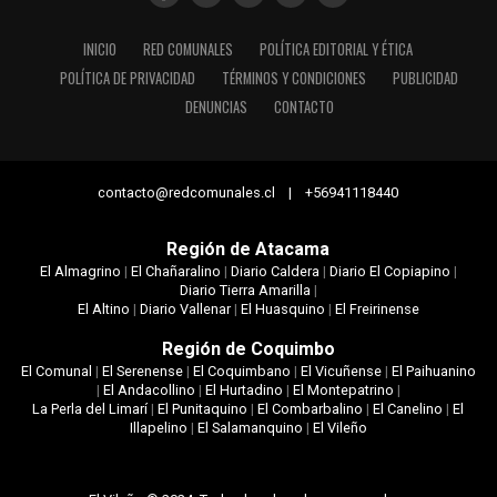
INICIO
RED COMUNALES
POLÍTICA EDITORIAL Y ÉTICA
POLÍTICA DE PRIVACIDAD
TÉRMINOS Y CONDICIONES
PUBLICIDAD
DENUNCIAS
CONTACTO
contacto@redcomunales.cl | +56941118440
Región de Atacama
El Almagrino
|
El Chañaralino
|
Diario Caldera
|
Diario El Copiapino
|
Diario Tierra Amarilla
|
El Altino
|
Diario Vallenar
|
El Huasquino
|
El Freirinense
Región de Coquimbo
El Comunal
|
El Serenense
|
El Coquimbano
|
El Vicuñense
|
El Paihuanino
|
El Andacollino
|
El Hurtadino
|
El Montepatrino
|
La Perla del Limarí
|
El Punitaquino
|
El Combarbalino
|
El Canelino
|
El
Illapelino
|
El Salamanquino
|
El Vileño