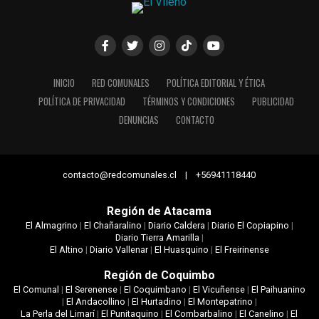
INICIO
RED COMUNALES
POLÍTICA EDITORIAL Y ÉTICA
POLÍTICA DE PRIVACIDAD
TÉRMINOS Y CONDICIONES
PUBLICIDAD
DENUNCIAS
CONTACTO
contacto@redcomunales.cl | +56941118440
Región de Atacama
El Almagrino
|
El Chañaralino
|
Diario Caldera
|
Diario El Copiapino
|
Diario Tierra Amarilla
|
El Altino
|
Diario Vallenar
|
El Huasquino
|
El Freirinense
Región de Coquimbo
El Comunal
|
El Serenense
|
El Coquimbano
|
El Vicuñense
|
El Paihuanino
|
El Andacollino
|
El Hurtadino
|
El Montepatrino
|
La Perla del Limarí
|
El Punitaquino
|
El Combarbalino
|
El Canelino
|
El