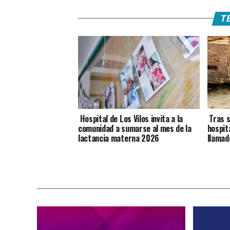
TE
Hospital de Los Vilos invita a la
Tras s
comunidad a sumarse al mes de la
hospit
lactancia materna 2026
llamad