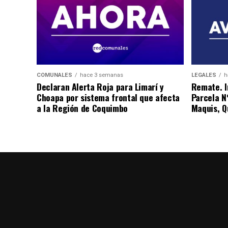
COMUNALES
hace 3 semanas
LEGALES
h
Declaran Alerta Roja para Limarí y
Remate. I
Choapa por sistema frontal que afecta
Parcela N
a la Región de Coquimbo
Maquis, Qu