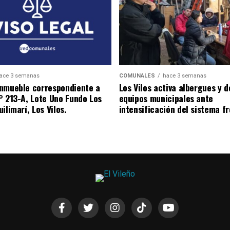
ace 3 semanas
COMUNALES
hace 3 semanas
nmueble correspondiente a
Los Vilos activa albergues y 
° 213-A, Lote Uno Fundo Los
equipos municipales ante
ilimarí, Los Vilos.
intensificación del sistema fr