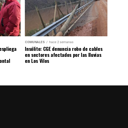
COMUNALES
hace 2 semanas
despliega
Insólito: CGE denuncia robo de cables
en sectores afectados por las lluvias
ontal
en Los Vilos