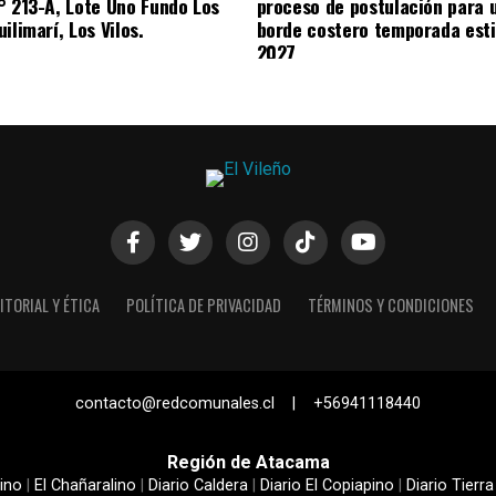
° 213-A, Lote Uno Fundo Los
proceso de postulación para 
ilimarí, Los Vilos.
borde costero temporada esti
2027
ITORIAL Y ÉTICA
POLÍTICA DE PRIVACIDAD
TÉRMINOS Y CONDICIONES
contacto@redcomunales.cl | +56941118440
Región de Atacama
ino
|
El Chañaralino
|
Diario Caldera
|
Diario El Copiapino
|
Diario Tierra