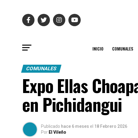
INICIO
COMUNALES
COMUNALES
Expo Ellas Choap
en Pichidangui
Publicado
hace 6 meses
el
18 Febrero 2026
Por
El Vileño