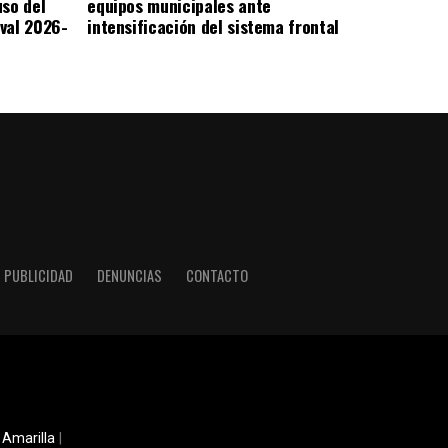
uso del
equipos municipales ante
val 2026-
intensificación del sistema frontal
PUBLICIDAD
DENUNCIAS
CONTACTO
 Amarilla
|