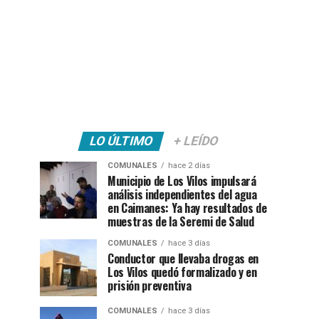
LO ÚLTIMO
+ LEÍDO
COMUNALES
hace 2 días
Municipio de Los Vilos impulsará
análisis independientes del agua
en Caimanes: Ya hay resultados de
muestras de la Seremi de Salud
COMUNALES
hace 3 días
Conductor que llevaba drogas en
Los Vilos quedó formalizado y en
prisión preventiva
COMUNALES
hace 3 días