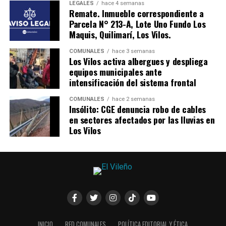
LEGALES
hace 4 semanas
Remate. Inmueble correspondiente a
Parcela N° 213-A, Lote Uno Fundo Los
Maquis, Quilimarí, Los Vilos.
COMUNALES
hace 3 semanas
Los Vilos activa albergues y despliega
equipos municipales ante
intensificación del sistema frontal
COMUNALES
hace 2 semanas
Insólito: CGE denuncia robo de cables
en sectores afectados por las lluvias en
Los Vilos
INICIO
RED COMUNALES
POLÍTICA EDITORIAL Y ÉTICA