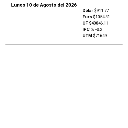
Lunes 10 de Agosto del 2026
Dólar
$911.77
Euro
$1054.31
UF
$40846.11
IPC %
-0.2
UTM
$71649