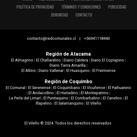
POLÍTICA DE PRIVACIDAD
TÉRMINOS Y CONDICIONES
PUBLICIDAD
DENUNCIAS
CONTACTO
contacto@redcomunales.cl | +56941118440
Región de Atacama
El Almagrino
|
El Chañaralino
|
Diario Caldera
|
Diario El Copiapino
|
Diario Tierra Amarilla
|
El Altino
|
Diario Vallenar
|
El Huasquino
|
El Freirinense
Región de Coquimbo
El Comunal
|
El Serenense
|
El Coquimbano
|
El Vicuñense
|
El Paihuanino
|
El Andacollino
|
El Hurtadino
|
El Montepatrino
|
La Perla del Limarí
|
El Punitaquino
|
El Combarbalino
|
El Canelino
|
El
Illapelino
|
El Salamanquino
|
El Vileño
El Vileño © 2024. Todos los derechos reservados.