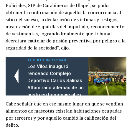
Policiales, SIP de Carabineros de Illapel, se pudo
obtener la confirmación de aquello, la concurrencia al
sitio del suceso, la declaración de víctimas y testigos,
incautación de zapatillas del imputado, reconocimiento
de vestimentas, logrando finalmente que tribunal
decretara cautelar de prisión preventiva por peligro a la
seguridad de la sociedad”, dijo.
TE PUEDE INTERESAR
Los Vilos inauguró
renovado Complejo
Deportivo Carlos Salinas
Altamirano además de un
busto en homenaje al ex
alcalde
Cabe señalar que en ese mismo lugar en que se vendían
alimentos de mascotas existían habitaciones ocupadas
por terceros y por aquello cambió la calificación del
delito.