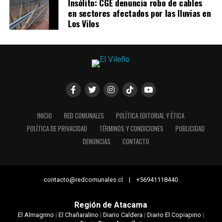
Insólito: CGE denuncia robo de cables
en sectores afectados por las lluvias en
Los Vilos
INICIO
RED COMUNALES
POLÍTICA EDITORIAL Y ÉTICA
POLÍTICA DE PRIVACIDAD
TÉRMINOS Y CONDICIONES
PUBLICIDAD
DENUNCIAS
CONTACTO
contacto@redcomunales.cl | +56941118440
Región de Atacama
El Almagrino
|
El Chañaralino
|
Diario Caldera
|
Diario El Copiapino
|