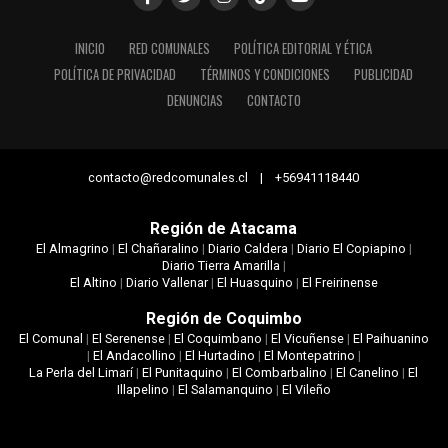
INICIO
RED COMUNALES
POLÍTICA EDITORIAL Y ÉTICA
POLÍTICA DE PRIVACIDAD
TÉRMINOS Y CONDICIONES
PUBLICIDAD
DENUNCIAS
CONTACTO
contacto@redcomunales.cl | +56941118440
Región de Atacama
El Almagrino
|
El Chañaralino
|
Diario Caldera
|
Diario El Copiapino
|
Diario Tierra Amarilla
|
El Altino
|
Diario Vallenar
|
El Huasquino
|
El Freirinense
Región de Coquimbo
El Comunal
|
El Serenense
|
El Coquimbano
|
El Vicuñense
|
El Paihuanino
|
El Andacollino
|
El Hurtadino
|
El Montepatrino
|
La Perla del Limarí
|
El Punitaquino
|
El Combarbalino
|
El Canelino
|
El
Illapelino
|
El Salamanquino
|
El Vileño