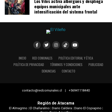
Los Vilos activa albergues y despliega
equipos municipales ante
intensificación del sistema frontal
INICIO
RED COMUNALES
POLÍTICA EDITORIAL Y ÉTICA
POLÍTICA DE PRIVACIDAD
TÉRMINOS Y CONDICIONES
PUBLICIDAD
DENUNCIAS
CONTACTO
contacto@redcomunales.cl | +56941118440
Región de Atacama
El Almagrino
|
El Chañaralino
|
Diario Caldera
|
Diario El Copiapino
|