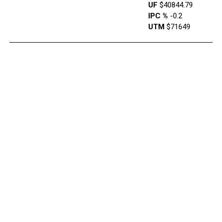
UF
$40844.79
IPC %
-0.2
UTM
$71649