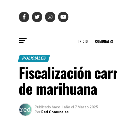
INICIO
COMUNALES
POLICIALES
Fiscalización ca
de marihuana
Publicado
hace 1 año
el
7 Marzo 2025
Por
Red Comunales