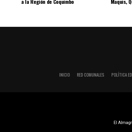
a la Región de Coquimbo
Maquis, Qu
INICIO
RED COMUNALES
POLÍTICA ED
El Almagr