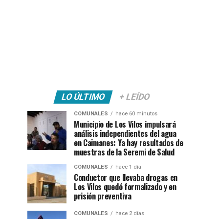
LO ÚLTIMO
+ LEÍDO
COMUNALES
hace 60 minutos
Municipio de Los Vilos impulsará
análisis independientes del agua
en Caimanes: Ya hay resultados de
muestras de la Seremi de Salud
COMUNALES
hace 1 día
Conductor que llevaba drogas en
Los Vilos quedó formalizado y en
prisión preventiva
COMUNALES
hace 2 días