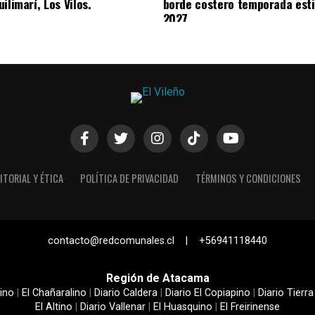
ilimarí, Los Vilos.
borde costero temporada esti
2027
ITORIAL Y ÉTICA
POLÍTICA DE PRIVACIDAD
TÉRMINOS Y CONDICIONES
contacto@redcomunales.cl | +56941118440
Región de Atacama
ino
|
El Chañaralino
|
Diario Caldera
|
Diario El Copiapino
|
Diario Tierra
El Altino
|
Diario Vallenar
|
El Huasquino
|
El Freirinense