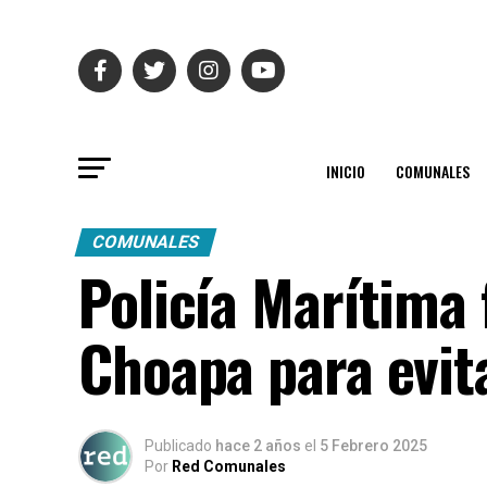
INICIO
COMUNALES
COMUNALES
Policía Marítima 
Choapa para evita
Publicado
hace 2 años
el
5 Febrero 2025
Por
Red Comunales