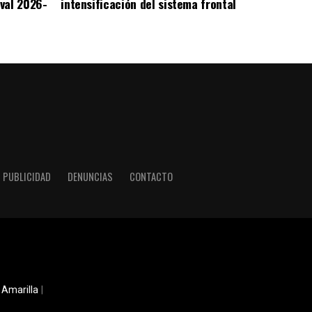
val 2026-
intensificación del sistema frontal
PUBLICIDAD
DENUNCIAS
CONTACTO
 Amarilla
|