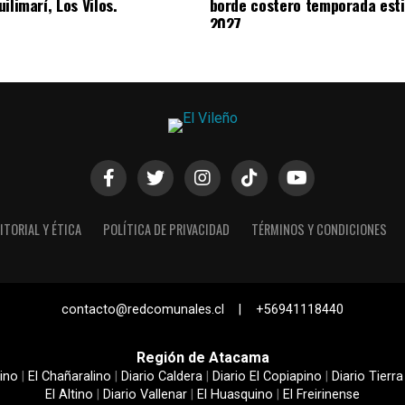
ilimarí, Los Vilos.
borde costero temporada esti
2027
ITORIAL Y ÉTICA
POLÍTICA DE PRIVACIDAD
TÉRMINOS Y CONDICIONES
contacto@redcomunales.cl | +56941118440
Región de Atacama
ino
|
El Chañaralino
|
Diario Caldera
|
Diario El Copiapino
|
Diario Tierra
El Altino
|
Diario Vallenar
|
El Huasquino
|
El Freirinense