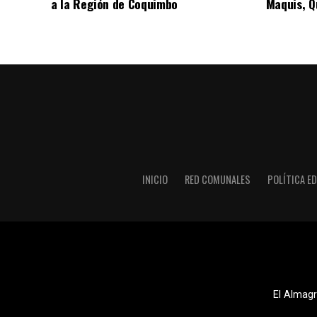
a la Región de Coquimbo
Maquis, Qu
INICIO
RED COMUNALES
POLÍTICA ED
El Almagr