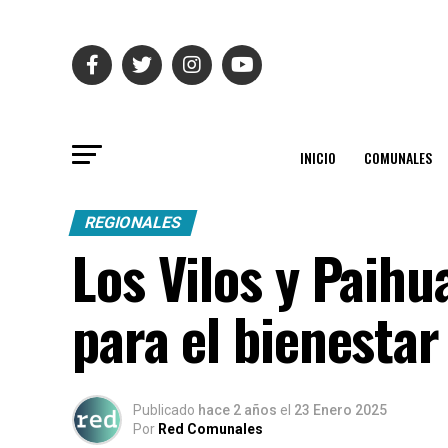
INICIO
COMUNALES
REGIONALES
Los Vilos y Paih
para el bienesta
Publicado
hace 2 años
el
23 Enero 2025
Por
Red Comunales