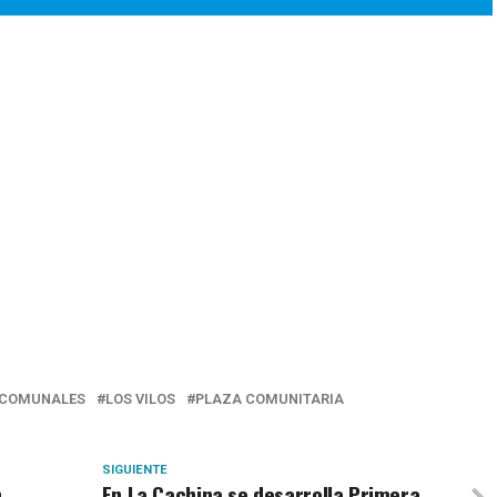
COMUNALES
LOS VILOS
PLAZA COMUNITARIA
SIGUIENTE
n
En La Cachina se desarrolla Primera