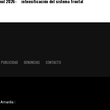
val 2026-
intensificación del sistema frontal
PUBLICIDAD
DENUNCIAS
CONTACTO
 Amarilla
|