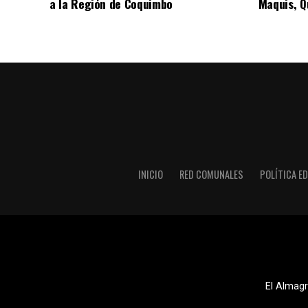
a la Región de Coquimbo
Maquis, Qu
INICIO
RED COMUNALES
POLÍTICA ED
El Almagr