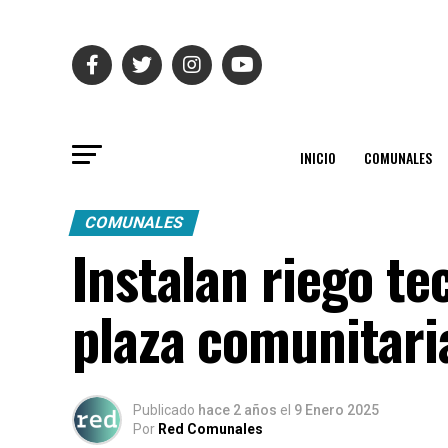
INICIO
COMUNALES
COMUNALES
Instalan riego te
plaza comunitaria
Publicado
hace 2 años
el
9 Enero 2025
Por
Red Comunales