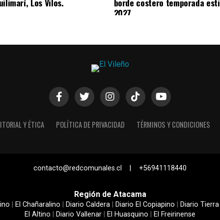
ilimarí, Los Vilos.
borde costero temporada esti
2027
ITORIAL Y ÉTICA
POLÍTICA DE PRIVACIDAD
TÉRMINOS Y CONDICIONES
contacto@redcomunales.cl | +56941118440
Región de Atacama
ino
|
El Chañaralino
|
Diario Caldera
|
Diario El Copiapino
|
Diario Tierra
El Altino
|
Diario Vallenar
|
El Huasquino
|
El Freirinense