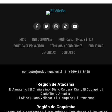
INICIO
RED COMUNALES
POLÍTICA EDITORIAL Y ÉTICA
POLÍTICA DE PRIVACIDAD
TÉRMINOS Y CONDICIONES
PUBLICIDAD
DENUNCIAS
CONTACTO
contacto@redcomunales.cl | +56941118440
Región de Atacama
El Almagrino
|
El Chañaralino
|
Diario Caldera
|
Diario El Copiapino
|
Diario Tierra Amarilla
|
El Altino
|
Diario Vallenar
|
El Huasquino
|
El Freirinense
Región de Coquimbo
El Comunal
|
El Serenense
|
El Coquimbano
|
El Vicuñense
|
El Paihuanino