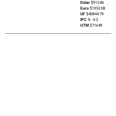
Dólar
$913.86
Euro
$1053.08
UF
$40844.79
IPC %
-0.2
UTM
$71649