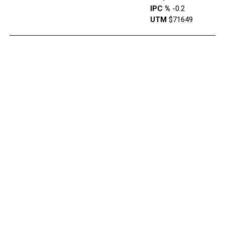
IPC %
-0.2
UTM
$71649