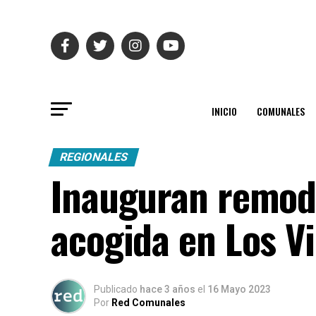
INICIO
COMUNALES
REGIONALES
Inauguran remode
acogida en Los Vi
Publicado
hace 3 años
el
16 Mayo 2023
Por
Red Comunales