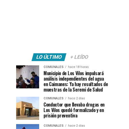
LO ÚLTIMO
+ LEÍDO
COMUNALES
hace 18 horas
Municipio de Los Vilos impulsará
análisis independientes del agua
en Caimanes: Ya hay resultados de
muestras de la Seremi de Salud
COMUNALES
hace 2 días
Conductor que llevaba drogas en
Los Vilos quedó formalizado y en
prisión preventiva
COMUNALES
hace 2 días