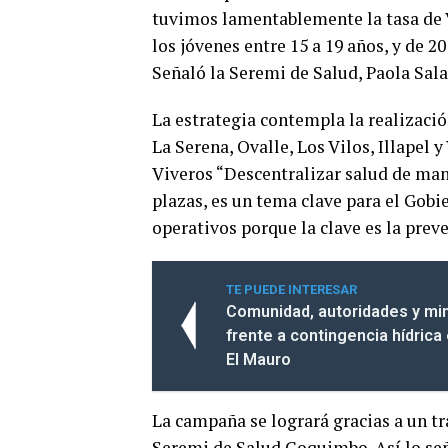
tuvimos lamentablemente la tasa de V
los jóvenes entre 15 a 19 años, y de 20
Señaló la Seremi de Salud, Paola Sala
La estrategia contempla la realizació
La Serena, Ovalle, Los Vilos, Illapel
Viveros “Descentralizar salud de mane
plazas, es un tema clave para el Gobi
operativos porque la clave es la prev
TE PUEDE INTERESAR
Comunidad, autoridades y mi
frente a contingencia hídric
El Mauro
La campaña se logrará gracias a un tr
Seremi de Salud Coquimbo. Así lo señ