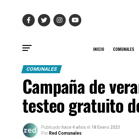
INICIO
COMUNALES
COMUNALES
Campaña de veran
testeo gratuito d
Publicado
hace 4 años
el
18 Enero 2023
Por
Red Comunales