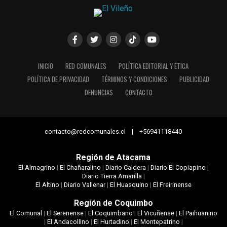
INICIO
RED COMUNALES
POLÍTICA EDITORIAL Y ÉTICA
POLÍTICA DE PRIVACIDAD
TÉRMINOS Y CONDICIONES
PUBLICIDAD
DENUNCIAS
CONTACTO
contacto@redcomunales.cl | +56941118440
Región de Atacama
El Almagrino
|
El Chañaralino
|
Diario Caldera
|
Diario El Copiapino
|
Diario Tierra Amarilla
|
El Altino
|
Diario Vallenar
|
El Huasquino
|
El Freirinense
Región de Coquimbo
El Comunal
|
El Serenense
|
El Coquimbano
|
El Vicuñense
|
El Paihuanino
|
El Andacollino
|
El Hurtadino
|
El Montepatrino
|