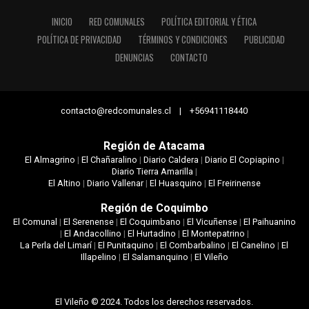
INICIO
RED COMUNALES
POLÍTICA EDITORIAL Y ÉTICA
POLÍTICA DE PRIVACIDAD
TÉRMINOS Y CONDICIONES
PUBLICIDAD
DENUNCIAS
CONTACTO
contacto@redcomunales.cl | +56941118440
Región de Atacama
El Almagrino
|
El Chañaralino
|
Diario Caldera
|
Diario El Copiapino
|
Diario Tierra Amarilla
|
El Altino
|
Diario Vallenar
|
El Huasquino
|
El Freirinense
Región de Coquimbo
El Comunal
|
El Serenense
|
El Coquimbano
|
El Vicuñense
|
El Paihuanino
|
El Andacollino
|
El Hurtadino
|
El Montepatrino
|
La Perla del Limarí
|
El Punitaquino
|
El Combarbalino
|
El Canelino
|
El
Illapelino
|
El Salamanquino
|
El Vileño
El Vileño © 2024. Todos los derechos reservados.