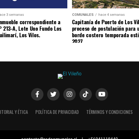
ace 3 semanas
COMUNALES
hace 4 semanas
nmueble correspondiente a
Capitanía de Puerto de Los Vi
° 213-A, Lote Uno Fundo Los
proceso de postulación para 
ilimarí, Los Vilos.
borde costero temporada esti
2027
ITORIAL Y ÉTICA
POLÍTICA DE PRIVACIDAD
TÉRMINOS Y CONDICIONES