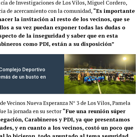
licía de Investigaciones de Los Vilos, Miguel Cordero,
ncia de acercamiento con la comunidad,
“Es importante
acer la invitación al resto de los vecinos, que se
llos a su vez puedan exponer todas las dudas o
specto de la inseguridad y saber que en esta
rabineros como PDI, están a su disposición”
 Complejo Deportivo
emás de un busto en
a de Vecinos Nueva Esperanza N° 3 de Los Vilos, Pamela
fue la jornada en su sector
“Fue una reunión súper
legación, Carabineros y PDI, ya que presentamos
ades, y en cuanto a los vecinos, costó un poco que
inal lo hicieron, todo apuntado al tema seguridad