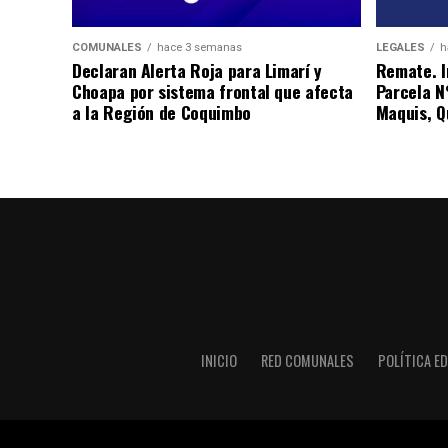
COMUNALES
hace 3 semanas
LEGALES
h
Declaran Alerta Roja para Limarí y
Remate. I
Choapa por sistema frontal que afecta
Parcela N
a la Región de Coquimbo
Maquis, Qu
INICIO
RED COMUNALES
POLÍTICA ED