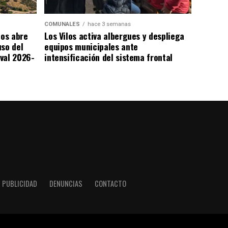
COMUNALES
hace 3 semanas
los abre
Los Vilos activa albergues y despliega
uso del
equipos municipales ante
val 2026-
intensificación del sistema frontal
PUBLICIDAD
DENUNCIAS
CONTACTO