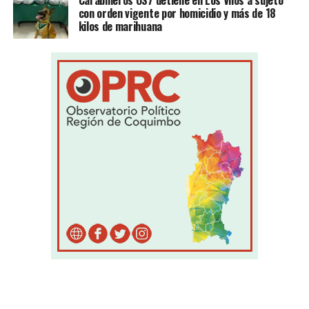
con orden vigente por homicidio y más de 18
kilos de marihuana