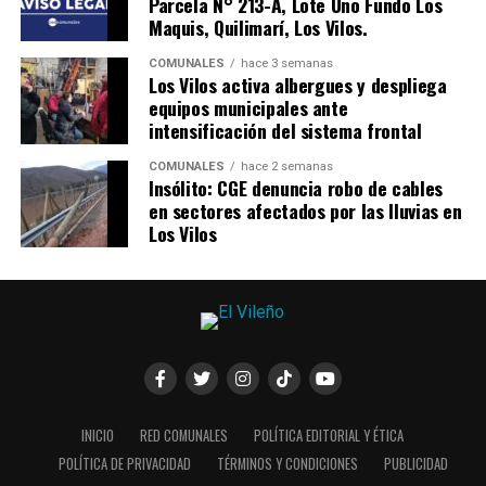
Parcela N° 213-A, Lote Uno Fundo Los
Maquis, Quilimarí, Los Vilos.
COMUNALES
hace 3 semanas
Los Vilos activa albergues y despliega
equipos municipales ante
intensificación del sistema frontal
COMUNALES
hace 2 semanas
Insólito: CGE denuncia robo de cables
en sectores afectados por las lluvias en
Los Vilos
INICIO
RED COMUNALES
POLÍTICA EDITORIAL Y ÉTICA
POLÍTICA DE PRIVACIDAD
TÉRMINOS Y CONDICIONES
PUBLICIDAD