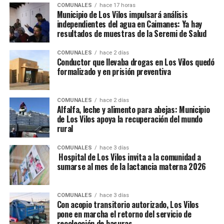
COMUNALES
hace 17 horas
Municipio de Los Vilos impulsará análisis
independientes del agua en Caimanes: Ya hay
resultados de muestras de la Seremi de Salud
COMUNALES
hace 2 días
Conductor que llevaba drogas en Los Vilos quedó
formalizado y en prisión preventiva
COMUNALES
hace 2 días
Alfalfa, leche y alimento para abejas: Municipio
de Los Vilos apoya la recuperación del mundo
rural
COMUNALES
hace 3 días
Hospital de Los Vilos invita a la comunidad a
sumarse al mes de la lactancia materna 2026
COMUNALES
hace 3 días
Con acopio transitorio autorizado, Los Vilos
pone en marcha el retorno del servicio de
recolección de basuras