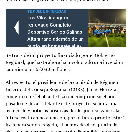
TE PUEDE INTERESAR
Los Vilos inauguró
renovado Complejo
Deportivo Carlos Salinas
Altamirano además de un
busto en homenaje al ex
alcalde
Se trata de un proyecto financiado por el Gobierno
Regional, que hasta ahora ha involucrado una inversión
superior a los $5.030 millones.
Al respecto, el presidente de la comisión de Régimen
Interno del Consejo Regional (CORE), Jaime Herrera
comentó que “el alcalde hizo un compromiso el año
pasado de llevar adelante este proyecto, se nota una
avance, hay noticias positivas desde que realizamos la
última visita como comisión, por lo tanto pronto estará
listo para ser entregado, al menos desde el punto de
vista de los recursos, estos están disponibles para que