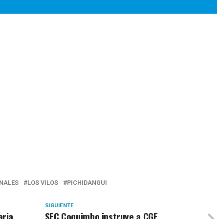
NALES
LOS VILOS
PICHIDANGUI
SIGUIENTE
aria
SEC Coquimbo instruye a CGE