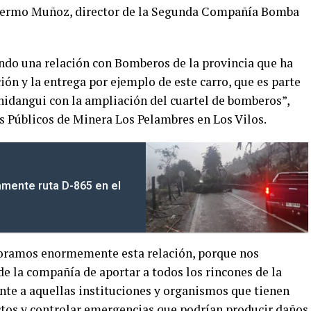
llermo Muñoz, director de la Segunda Compañía Bomba
do una relación con Bomberos de la provincia que ha
ón y la entrega por ejemplo de este carro, que es parte
idangui con la ampliación del cuartel de bomberos”,
s Públicos de Minera Los Pelambres en Los Vilos.
mente ruta D-865 en el
loramos enormemente esta relación, porque nos
e la compañía de aportar a todos los rincones de la
nte a aquellas instituciones y organismos que tienen
ctos y controlar emergencias que podrían producir daños