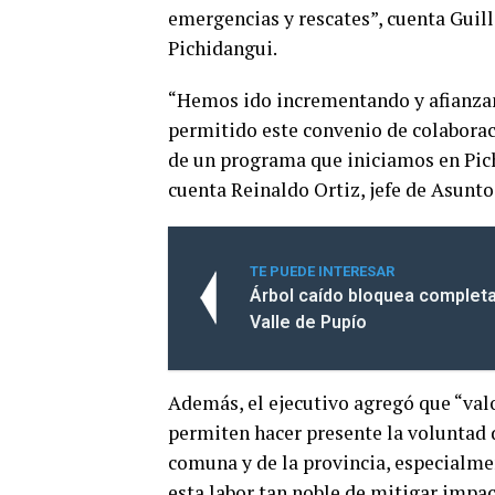
emergencias y rescates”, cuenta Gui
Pichidangui.
“Hemos ido incrementando y afianzan
permitido este convenio de colaboraci
de un programa que iniciamos en Pich
cuenta Reinaldo Ortiz, jefe de Asunto
TE PUEDE INTERESAR
Árbol caído bloquea completa
Valle de Pupío
Además, el ejecutivo agregó que “va
permiten hacer presente la voluntad d
comuna y de la provincia, especialme
esta labor tan noble de mitigar impa