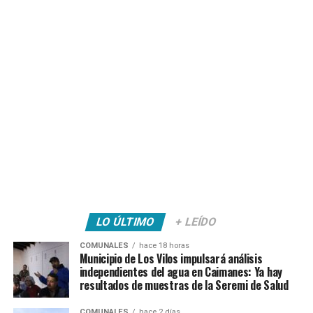
LO ÚLTIMO
+ LEÍDO
COMUNALES
hace 18 horas
Municipio de Los Vilos impulsará análisis
independientes del agua en Caimanes: Ya hay
resultados de muestras de la Seremi de Salud
COMUNALES
hace 2 días