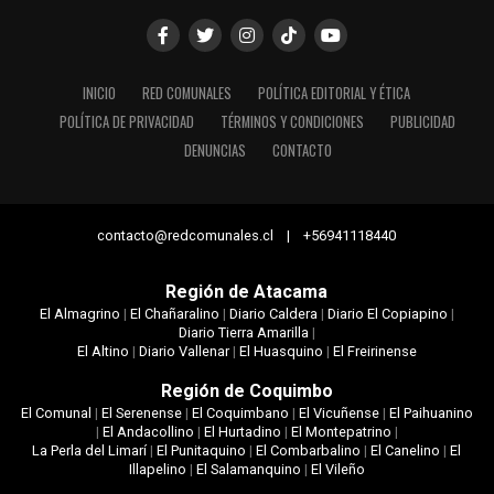
INICIO
RED COMUNALES
POLÍTICA EDITORIAL Y ÉTICA
POLÍTICA DE PRIVACIDAD
TÉRMINOS Y CONDICIONES
PUBLICIDAD
DENUNCIAS
CONTACTO
contacto@redcomunales.cl | +56941118440
Región de Atacama
El Almagrino
|
El Chañaralino
|
Diario Caldera
|
Diario El Copiapino
|
Diario Tierra Amarilla
|
El Altino
|
Diario Vallenar
|
El Huasquino
|
El Freirinense
Región de Coquimbo
El Comunal
|
El Serenense
|
El Coquimbano
|
El Vicuñense
|
El Paihuanino
|
El Andacollino
|
El Hurtadino
|
El Montepatrino
|
La Perla del Limarí
|
El Punitaquino
|
El Combarbalino
|
El Canelino
|
El
Illapelino
|
El Salamanquino
|
El Vileño