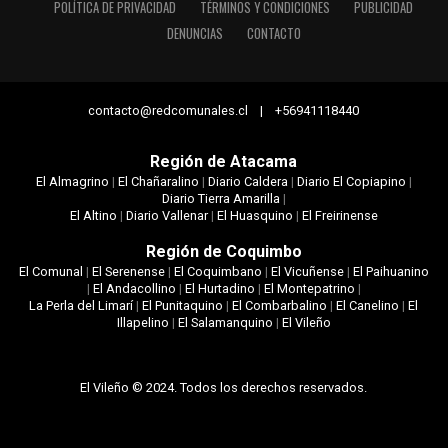
POLÍTICA DE PRIVACIDAD
TÉRMINOS Y CONDICIONES
PUBLICIDAD
DENUNCIAS
CONTACTO
contacto@redcomunales.cl | +56941118440
Región de Atacama
El Almagrino
|
El Chañaralino
|
Diario Caldera
|
Diario El Copiapino
|
Diario Tierra Amarilla
|
El Altino
|
Diario Vallenar
|
El Huasquino
|
El Freirinense
Región de Coquimbo
El Comunal
|
El Serenense
|
El Coquimbano
|
El Vicuñense
|
El Paihuanino
|
El Andacollino
|
El Hurtadino
|
El Montepatrino
|
La Perla del Limarí
|
El Punitaquino
|
El Combarbalino
|
El Canelino
|
El
Illapelino
|
El Salamanquino
|
El Vileño
El Vileño © 2024. Todos los derechos reservados.