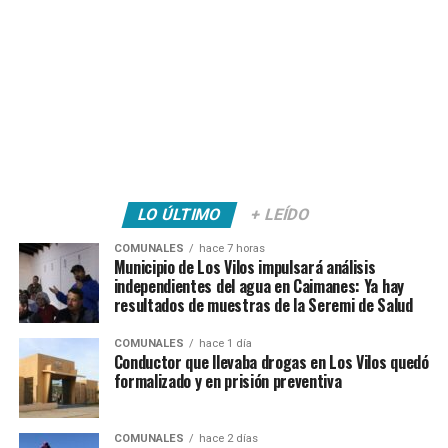
LO ÚLTIMO
+ LEÍDO
COMUNALES
hace 7 horas
Municipio de Los Vilos impulsará análisis
independientes del agua en Caimanes: Ya hay
resultados de muestras de la Seremi de Salud
COMUNALES
hace 1 día
Conductor que llevaba drogas en Los Vilos quedó
formalizado y en prisión preventiva
COMUNALES
hace 2 días