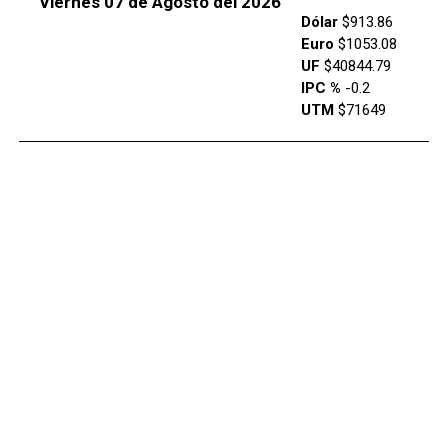
Viernes 07 de Agosto del 2026
Dólar
$913.86
Euro
$1053.08
UF
$40844.79
IPC %
-0.2
UTM
$71649